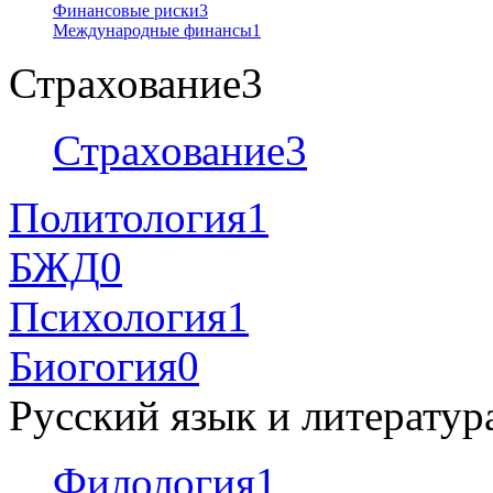
Финансовые риски
3
Международные финансы
1
Страхование
3
Страхование
3
Политология
1
БЖД
0
Психология
1
Биогогия
0
Русский язык и литератур
Филология
1