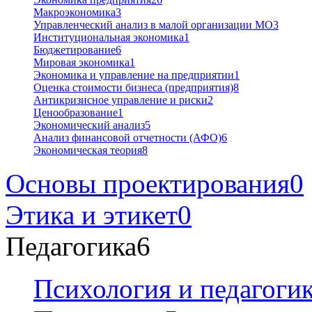
Макроэкономика
3
Управленческий анализ в малой организации МО
3
Институциональная экономика
1
Бюджетирование
6
Мировая экономика
1
Экономика и управление на предприятии
1
Оценка стоимости бизнеса (предприятия)
8
Антикризисное управление и риски
2
Ценообразование
1
Экономический анализ
5
Анализ финансовой отчетности (АФО)
6
Экономическая теория
8
Основы проектирования
0
Этика и этикет
0
Педагогика
6
Психология и педагоги