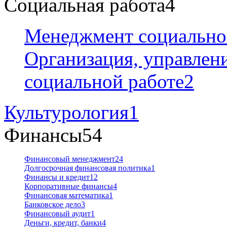
Социальная работа
4
Менеджмент социально
Организация, управлен
социальной работе
2
Культурология
1
Финансы
54
Финансовый менеджмент
24
Долгосрочная финансовая политика
1
Финансы и кредит
12
Корпоративные финансы
4
Финансовая математика
1
Банковское дело
3
Финансовый аудит
1
Деньги, кредит, банки
4