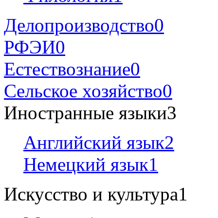
Делопроизводство
0
РФЭИ
0
Естествознание
0
Сельское хозяйство
0
Иностранные языки
3
Английский язык
2
Немецкий язык
1
Искусство и культура
1