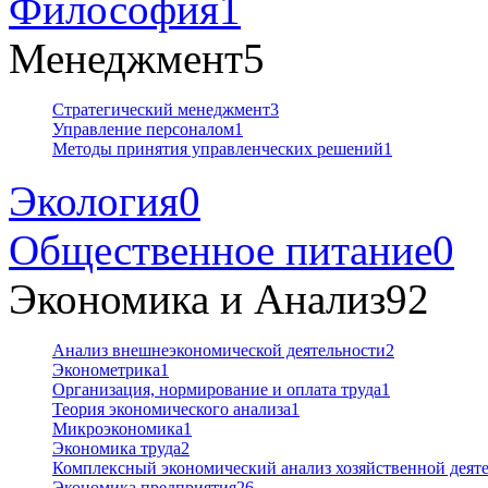
Философия
1
Менеджмент
5
Стратегический менеджмент
3
Управление персоналом
1
Методы принятия управленческих решений
1
Экология
0
Общественное питание
0
Экономика и Анализ
92
Анализ внешнеэкономической деятельности
2
Эконометрика
1
Организация, нормирование и оплата труда
1
Теория экономического анализа
1
Микроэкономика
1
Экономика труда
2
Комплексный экономический анализ хозяйственной дея
Экономика предприятия
26