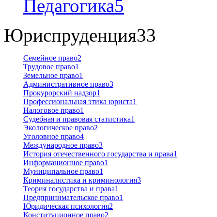
Педагогика
5
Юриспруденция
33
Семейное право
2
Трудовое право
1
Земельное право
1
Административное право
3
Прокурорский надзор
1
Профессиональная этика юриста
1
Налоговое право
1
Судебная и правовая статистика
1
Экологическое право
2
Уголовное право
4
Международное право
3
История отечественного государства и права
1
Информационное право
1
Муниципальное право
1
Криминалистика и криминология
3
Теория государства и права
1
Предпринимательское право
1
Юридическая психология
2
Конституционное право
2