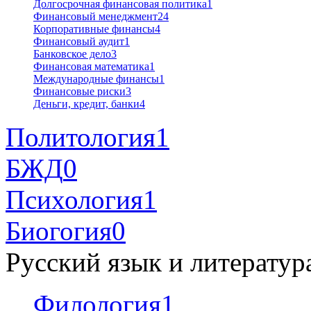
Долгосрочная финансовая политика
1
Финансовый менеджмент
24
Корпоративные финансы
4
Финансовый аудит
1
Банковское дело
3
Финансовая математика
1
Международные финансы
1
Финансовые риски
3
Деньги, кредит, банки
4
Политология
1
БЖД
0
Психология
1
Биогогия
0
Русский язык и литератур
Филология
1