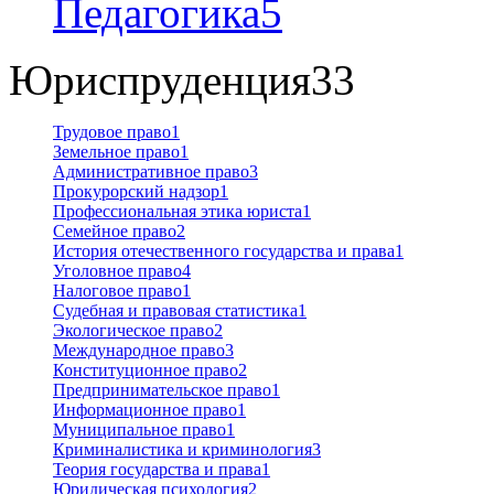
Педагогика
5
Юриспруденция
33
Трудовое право
1
Земельное право
1
Административное право
3
Прокурорский надзор
1
Профессиональная этика юриста
1
Семейное право
2
История отечественного государства и права
1
Уголовное право
4
Налоговое право
1
Судебная и правовая статистика
1
Экологическое право
2
Международное право
3
Конституционное право
2
Предпринимательское право
1
Информационное право
1
Муниципальное право
1
Криминалистика и криминология
3
Теория государства и права
1
Юридическая психология
2