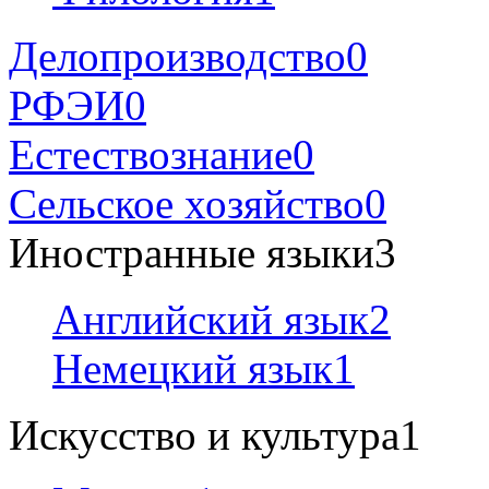
Делопроизводство
0
РФЭИ
0
Естествознание
0
Сельское хозяйство
0
Иностранные языки
3
Английский язык
2
Немецкий язык
1
Искусство и культура
1