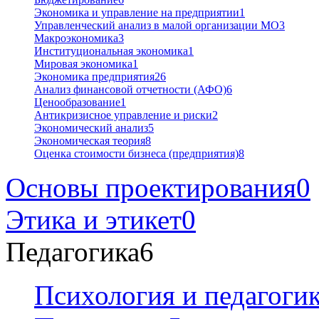
Экономика и управление на предприятии
1
Управленческий анализ в малой организации МО
3
Макроэкономика
3
Институциональная экономика
1
Мировая экономика
1
Экономика предприятия
26
Анализ финансовой отчетности (АФО)
6
Ценообразование
1
Антикризисное управление и риски
2
Экономический анализ
5
Экономическая теория
8
Оценка стоимости бизнеса (предприятия)
8
Основы проектирования
0
Этика и этикет
0
Педагогика
6
Психология и педагоги