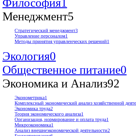
Философия
1
Менеджмент
5
Стратегический менеджмент
3
Управление персоналом
1
Методы принятия управленческих решений
1
Экология
0
Общественное питание
0
Экономика и Анализ
92
Эконометрика
1
Комплексный экономический анализ хозяйственной дея
Экономика труда
2
Теория экономического анализа
1
Организация, нормирование и оплата труда
1
Микроэкономика
1
Анализ внешнеэкономической деятельности
2
Бюджетирование
6